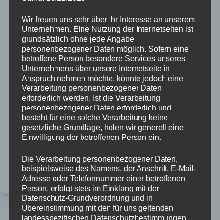
Wir freuen uns sehr über Ihr Interesse an unserem
Unternehmen. Eine Nutzung der Internetseiten ist
grundsätzlich ohne jede Angabe
personenbezogener Daten möglich. Sofern eine
betroffene Person besondere Services unseres
Unternehmens über unsere Internetseite in
Anspruch nehmen möchte, könnte jedoch eine
Verarbeitung personenbezogener Daten
erforderlich werden. Ist die Verarbeitung
personenbezogener Daten erforderlich und
besteht für eine solche Verarbeitung keine
gesetzliche Grundlage, holen wir generell eine
Einwilligung der betroffenen Person ein.
eine Herbst-Radtour
Die Verarbeitung personenbezogener Daten,
Panorama in voller Pracht ansehen Über nacht ist es
beispielsweise des Namens, der Anschrift, E-Mail-
kalt aber klar geworden. Die Sonne gibt sich Mühe zu
wärmen. Und wir Radeln bis der Akku leer ist…
Adresse oder Telefonnummer einer betroffenen
Person, erfolgt stets im Einklang mit der
Datenschutz-Grundverordnung und in
Übereinstimmung mit den für uns geltenden
landesspezifischen Datenschutzbestimmungen.