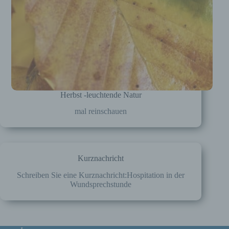
personenbezogener Daten mit dem Ziel, ihre
künftige Verarbeitung einzuschränken.
e) Profiling
Profiling ist jede Art der automatisierten
Verarbeitung personenbezogener Daten, die
darin besteht, dass diese
personenbezogenen Daten verwendet
Herbst -leuchtende Natur
werden, um bestimmte persönliche Aspekte,
mal reinschauen
die sich auf eine natürliche Person beziehen,
zu bewerten, insbesondere, um Aspekte
bezüglich Arbeitsleistung, wirtschaftlicher
Lage, Gesundheit, persönlicher Vorlieben,
Interessen, Zuverlässigkeit, Verhalten,
Aufenthaltsort oder Ortswechsel dieser
Kurznachricht
natürlichen Person zu analysieren oder
Schreiben Sie eine Kurznachricht:Hospitation in der
vorherzusagen.
Wundsprechstunde
f) Pseudonymisierung