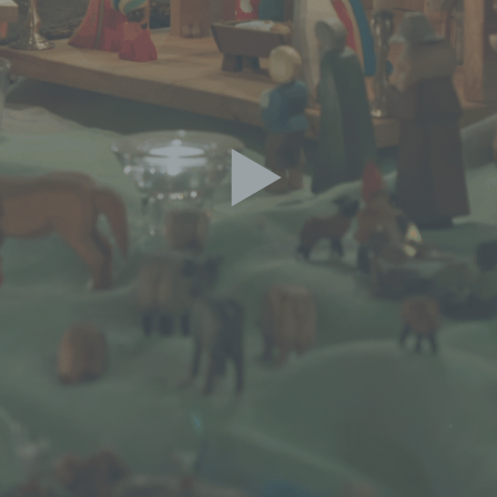
d) Einschränkung der Verarbeitung
Einschränkung der Verarbeitung ist die Markierung gespeichert
personenbezogener Daten mit dem Ziel, ihre künftige Verarbeit
einzuschränken.
e) Profiling
Profiling ist jede Art der automatisierten Verarbeitung
personenbezogener Daten, die darin besteht, dass diese
personenbezogenen Daten verwendet werden, um bestimmte
persönliche Aspekte, die sich auf eine natürliche Person bezie
zu bewerten, insbesondere, um Aspekte bezüglich Arbeitsleistu
wirtschaftlicher Lage, Gesundheit, persönlicher Vorlieben, Inter
Zuverlässigkeit, Verhalten, Aufenthaltsort oder Ortswechsel die
natürlichen Person zu analysieren oder vorherzusagen.
f) Pseudonymisierung