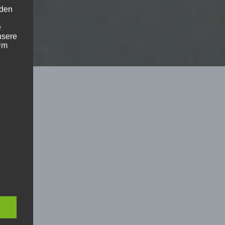
 den
e
nsere
 Um
eine
den
rliche
s
 zu
r