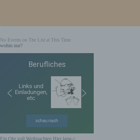
No Events on The List at This Time
wohin nur?
Berufliches
Links und
Einladungen,
etc
schau nach
Ein Ohr voll Weihnachten Hier lang->