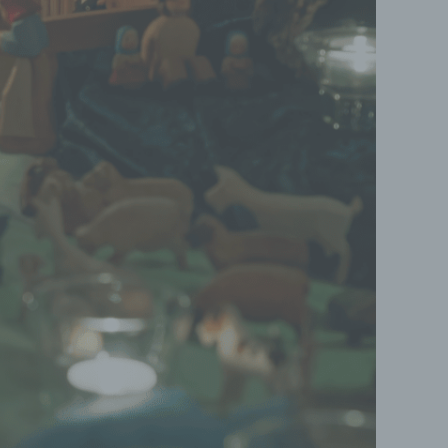
er
ung
hen,
ng,
essen,
ser