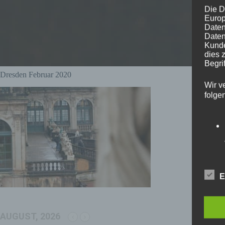
Die D
Europ
Daten
Daten
Kunde
dies 
Begrif
Dresden Februar 2020
Wir v
folge
E
AUGUST, 2026