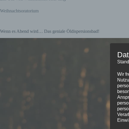
Weihnachtsoratorium
Wenn es Abend wird… Das geniale Öldispersionsbad!
Dat
Stand
Wir f
Nutzu
perso
beson
Anspr
perso
perso
Verar
Einwi