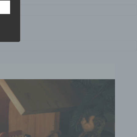
lichen
 die
hren
en,
die
oder
tung.