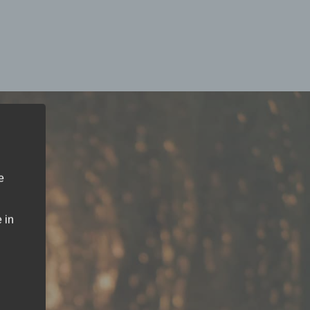
e
 in