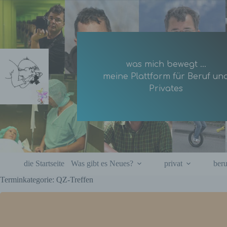
Zum
Inhalt
springen
was mich bewegt ...
 von
meine Plattform für Beruf un
beler
Privates
die Startseite
Was gibt es Neues?
privat
beru
Terminkategorie: QZ-Treffen