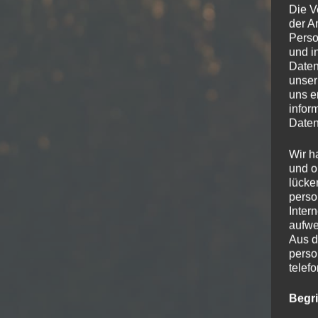
Die V
der A
Perso
und i
Daten
unser
uns e
infor
Daten
Wir h
und o
lücke
perso
Inter
aufwe
Aus d
perso
telef
Begr