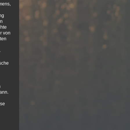
mens,
ng
en
chte
r von
ten
.
ische
n
ann.
ise