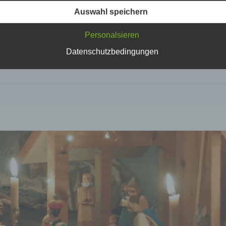
physischen, physiologischen, genetischen, psychischen,
wirtschaftlichen, kulturellen oder sozialen Identität dieser natür
Auswahl speichern
Person sind, identifiziert werden kann.
Personalsieren
Datenschutzbedingungen
b) betroffene Person
Betroffene Person ist jede identifizierte oder identifizierbare
natürliche Person, deren personenbezogene Daten von dem für
Verarbeitung Verantwortlichen verarbeitet werden.
c) Verarbeitung
Verarbeitung ist jeder mit oder ohne Hilfe automatisierter Verfa
ausgeführte Vorgang oder jede solche Vorgangsreihe im
Zusammenhang mit personenbezogenen Daten wie das Erheb
das Erfassen, die Organisation, das Ordnen, die Speicherung, 
Anpassung oder Veränderung, das Auslesen, das Abfragen, die
Verwendung, die Offenlegung durch Übermittlung, Verbreitung 
eine andere Form der Bereitstellung, den Abgleich oder die
Verknüpfung, die Einschränkung, das Löschen oder die Vernich