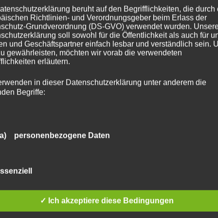
atenschutzerklärung beruht auf den Begrifflichkeiten, die durch
äischen Richtlinien- und Verordnungsgeber beim Erlass der
schutz-Grundverordnung (DS-GVO) verwendet wurden. Unser
schutzerklärung soll sowohl für die Öffentlichkeit als auch für u
n und Geschäftspartner einfach lesbar und verständlich sein.
zu gewährleisten, möchten wir vorab die verwendeten
flichkeiten erläutern.
erwenden in dieser Datenschutzerklärung unter anderem die
nden Begriffe:
a) personenbezogene Daten
Personenbezogene Daten sind alle Informationen, die sich auf 
identifizierte oder identifizierbare natürliche Person (im Folgen
ssenziell
„betroffene Person") beziehen. Als identifizierbar wird eine natü
Person angesehen, die direkt oder indirekt, insbesondere mittel
Zuordnung zu einer Kennung wie einem Namen, zu einer
✓ Ich akzeptiere diese Bedingungen
Kennnummer, zu Standortdaten, zu einer Online-Kennung oder
einem oder mehreren besonderen Merkmalen, die Ausdruck de