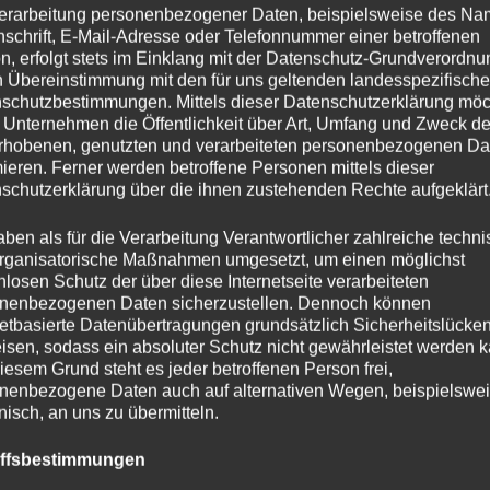
erarbeitung personenbezogener Daten, beispielsweise des Na
nschrift, E-Mail-Adresse oder Telefonnummer einer betroffenen
n, erfolgt stets im Einklang mit der Datenschutz-Grundverordnu
n Übereinstimmung mit den für uns geltenden landesspezifisch
schutzbestimmungen. Mittels dieser Datenschutzerklärung mö
 Unternehmen die Öffentlichkeit über Art, Umfang und Zweck de
rhobenen, genutzten und verarbeiteten personenbezogenen Da
mieren. Ferner werden betroffene Personen mittels dieser
schutzerklärung über die ihnen zustehenden Rechte aufgeklärt
aben als für die Verarbeitung Verantwortlicher zahlreiche techn
rganisatorische Maßnahmen umgesetzt, um einen möglichst
nlosen Schutz der über diese Internetseite verarbeiteten
nenbezogenen Daten sicherzustellen. Dennoch können
netbasierte Datenübertragungen grundsätzlich Sicherheitslücke
isen, sodass ein absoluter Schutz nicht gewährleistet werden k
iesem Grund steht es jeder betroffenen Person frei,
nenbezogene Daten auch auf alternativen Wegen, beispielswe
onisch, an uns zu übermitteln.
iffsbestimmungen